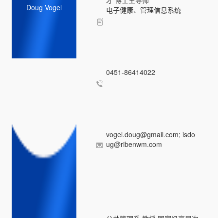
Doug Vogel
电子健康、管理信息系统
0451-86414022
vogel.doug@gmail.com
;
isdo
ug@ribenwm.com