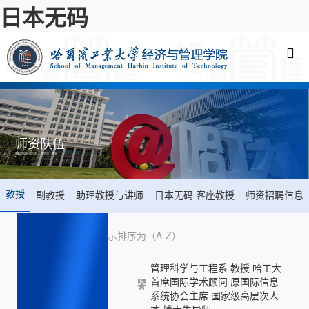
日本无码
师资队伍
您现在的位置:
日本无码
->
师资队伍
->
教授
教授
副教授
助理教授与讲师
日本无码 客座教授
师资招聘信息
教授
教师显示排序为（A-Z）
管理科学与工程系 教授 哈工大
首席国际学术顾问 原国际信息
系统协会主席 国家级高层次人
才 博士生导师